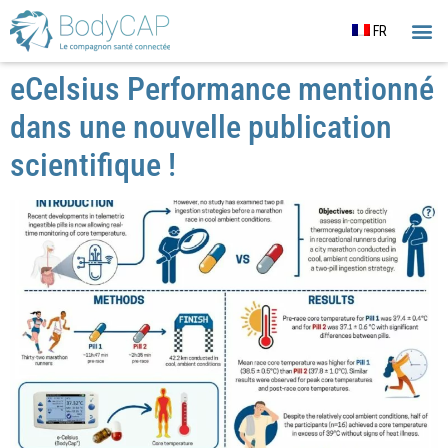
FR
SUIVI DE 
ANALY
GIL
SUI
eCelsius Performance mentionné
dans une nouvelle publication
scientifique !