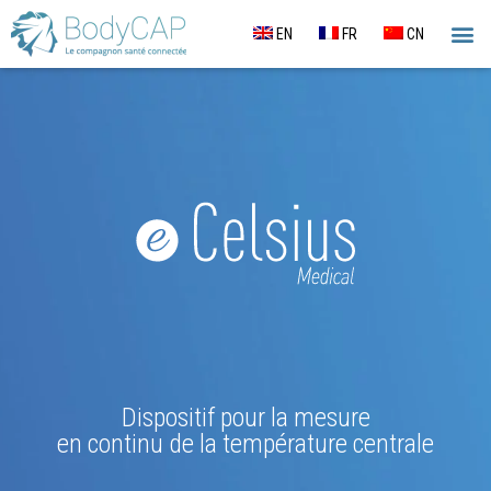
EN
FR
CN
SUIVI DE 
ANALY
GIL
SUI
Dispositif pour la mesure
en continu de la température centrale